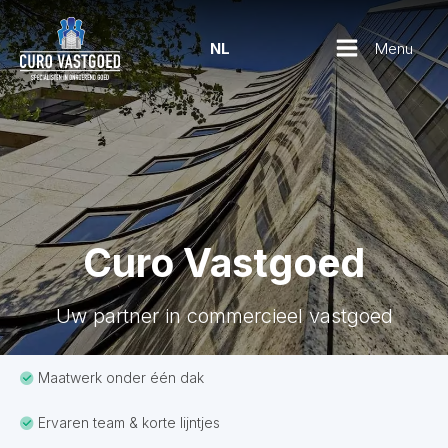
Menu
NL
Curo Vastgoed
Uw partner in commercieel vastgoed
Maatwerk onder één dak
Ervaren team & korte lijntjes