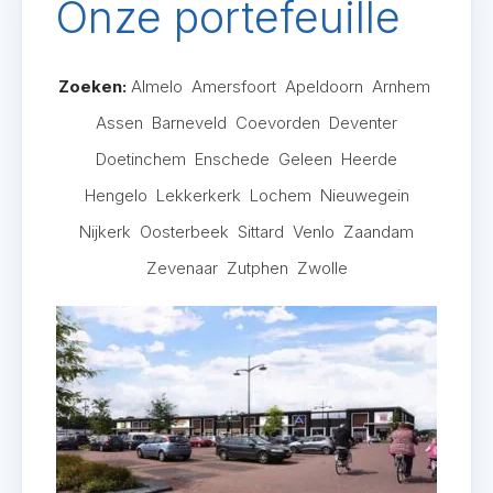
Onze portefeuille
Zoeken:
Almelo
Amersfoort
Apeldoorn
Arnhem
Assen
Barneveld
Coevorden
Deventer
Doetinchem
Enschede
Geleen
Heerde
Hengelo
Lekkerkerk
Lochem
Nieuwegein
Nijkerk
Oosterbeek
Sittard
Venlo
Zaandam
Zevenaar
Zutphen
Zwolle