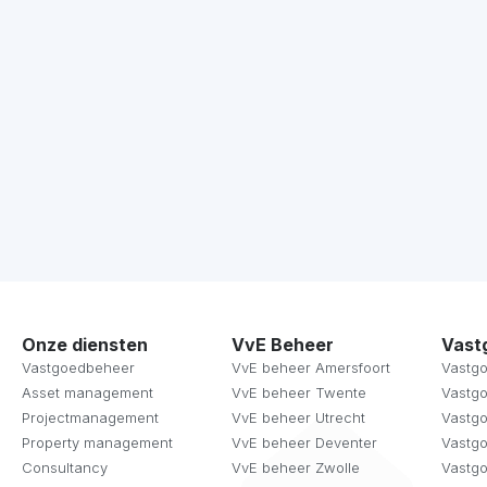
Onze diensten
VvE Beheer
Vast
Vastgoedbeheer
VvE beheer Amersfoort
Vastg
Asset management
VvE beheer Twente
Vastg
Projectmanagement
VvE beheer Utrecht
Vastg
Property management
VvE beheer Deventer
Vastg
Consultancy
VvE beheer Zwolle
Vastg