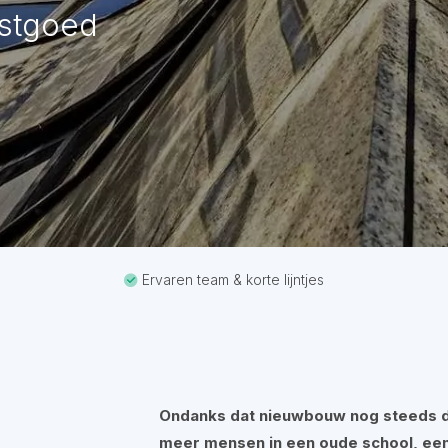
astgoed
Ervaren team & korte lijntjes
Ondanks dat nieuwbouw nog steeds d
meer mensen
in een oude school, ee