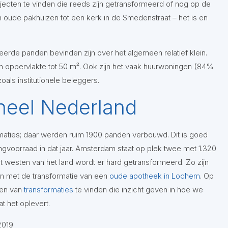
bjecten te vinden die reeds zijn getransformeerd of nog op de
n oude pakhuizen tot een kerk in de Smedenstraat – het is en
erde panden bevinden zijn over het algemeen relatief klein.
 oppervlakte tot 50 m². Ook zijn het vaak huurwoningen (84%
zoals institutionele beleggers.
heel Nederland
rmaties; daar werden ruim 1900 panden verbouwd. Dit is goed
gvoorraad in dat jaar. Amsterdam staat op plek twee met 1.320
et westen van het land wordt er hard getransformeerd. Zo zijn
n met de transformatie van een
oude apotheek in Lochem
. Op
den van
transformaties
te vinden die inzicht geven in hoe we
t het oplevert.