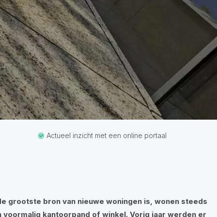
Actueel inzicht met een online portaal
e grootste bron van nieuwe woningen is, wonen steeds
n voormalig kantoorpand of winkel. Vorig jaar werden er