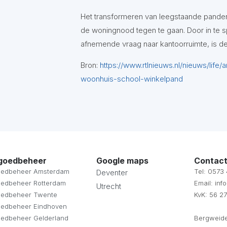
Het transformeren van leegstaande panden
de woningnood tegen te gaan. Door in te
afnemende vraag naar kantoorruimte, is d
Bron:
https://www.rtlnieuws.nl/nieuws/life
woonhuis-school-winkelpand
goedbeheer
Google maps
Contact
oedbeheer Amsterdam
Tel: 0573
Deventer
oedbeheer Rotterdam
Email: in
Utrecht
oedbeheer Twente
KvK: 56 27
oedbeheer Eindhoven
oedbeheer Gelderland
Bergweide