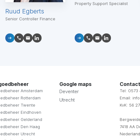
Property Support Specialist
Ruud Egberts
Senior Controller Finance
goedbeheer
Google maps
Contact
oedbeheer Amsterdam
Tel: 0573
Deventer
oedbeheer Rotterdam
Email: in
Utrecht
oedbeheer Twente
KvK: 56 27
oedbeheer Eindhoven
oedbeheer Gelderland
Bergweide
oedbeheer Den Haag
7418 AA D
edbeheer Utrecht
Nederlan