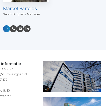
Marcel Bartelds
Senior Property Manager
 informatie
 46 00 27
fo@curovastgoed.nl
7 172
dijk 10
eventer
d