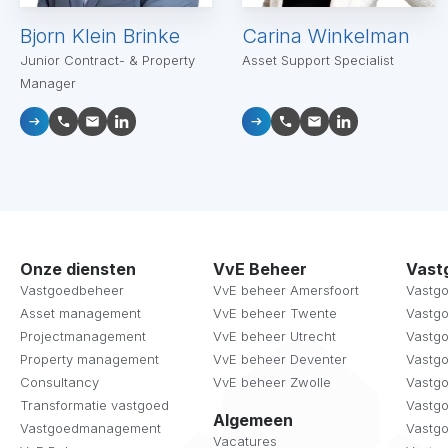
Bjorn Klein Brinke
Carina Winkelman
Junior Contract- & Property
Asset Support Specialist
Manager
Onze diensten
VvE Beheer
Vast
Vastgoedbeheer
VvE beheer Amersfoort
Vastg
Asset management
VvE beheer Twente
Vastg
Projectmanagement
VvE beheer Utrecht
Vastg
Property management
VvE beheer Deventer
Vastg
Consultancy
VvE beheer Zwolle
Vastg
Transformatie vastgoed
Vastg
Algemeen
Vastgoedmanagement
Vastgo
Vacatures