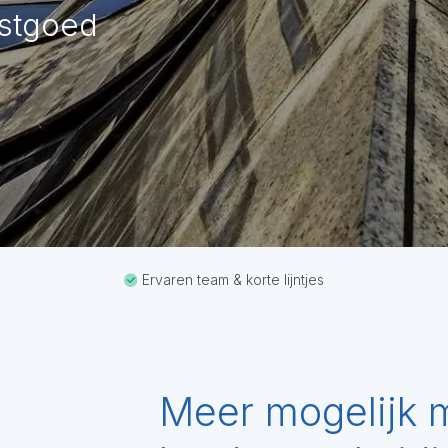
astgoed
Ervaren team & korte lijntjes
Meer mogelijk 