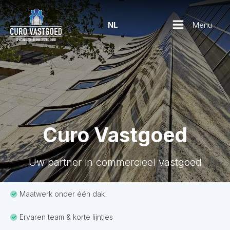
Menu
NL
Curo Vastgoed
Uw partner in commercieel vastgoed
Maatwerk onder één dak
Ervaren team & korte lijntjes