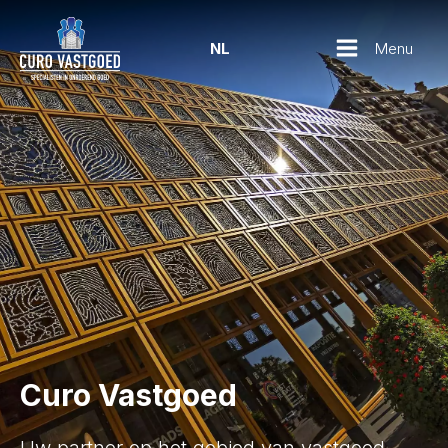
Menu
NL
Curo Vastgoed