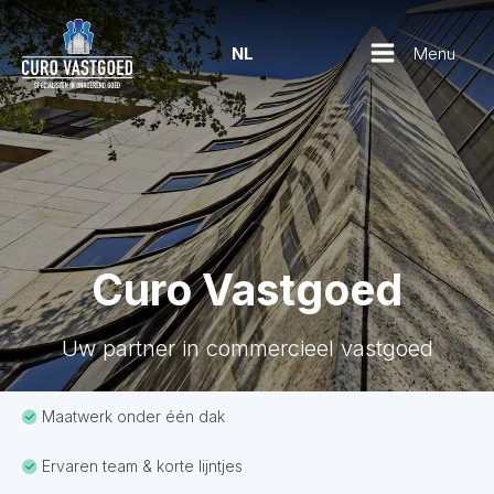
Menu
NL
Curo Vastgoed
Uw partner in commercieel vastgoed
Maatwerk onder één dak
Ervaren team & korte lijntjes