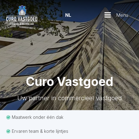
Menu
NL
Curo Vastgoed
Uw partner in commercieel vastgoed
Maatwerk onder één dak
Ervaren team & korte lijntjes