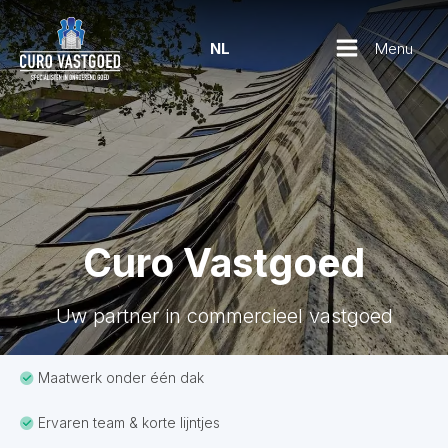
Menu
NL
Curo Vastgoed
Uw partner in commercieel vastgoed
Maatwerk onder één dak
Ervaren team & korte lijntjes