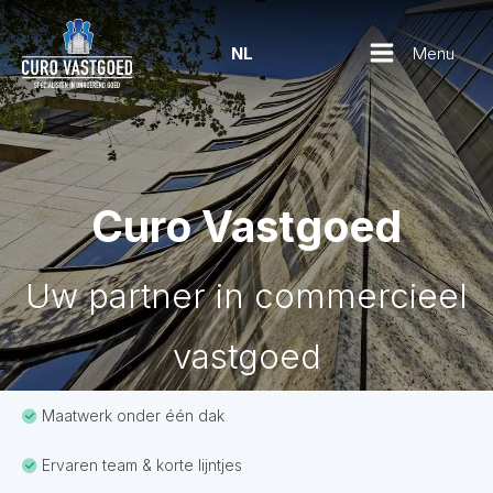
Menu
NL
Curo Vastgoed
Uw partner in commercieel
vastgoed
Maatwerk onder één dak
Ervaren team & korte lijntjes