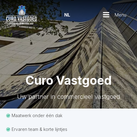
Menu
NL
Curo Vastgoed
Uw partner in commercieel vastgoed
Maatwerk onder één dak
Ervaren team & korte lijntjes