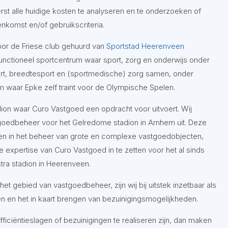
erst alle huidige kosten te analyseren en te onderzoeken of
komst en/of gebruikscriteria.
or de Friese club gehuurd van
Sportstad Heerenveen
unctioneel sportcentrum waar sport, zorg en onderwijs onder
ort, breedtesport en (sportmedische) zorg samen, onder
m waar Epke zelf traint voor de Olympische Spelen.
ion waar Curo Vastgoed een opdracht voor uitvoert. Wij
tgoedbeheer voor het Gelredome stadion in Arnhem uit. Deze
en in het beheer van grote en complexe vastgoedobjecten,
expertise van Curo Vastgoed in te zetten voor het al sinds
tra stadion in Heerenveen.
et gebied van vastgoedbeheer, zijn wij bij uitstek inzetbaar als
en en het in kaart brengen van bezuinigingsmogelijkheden.
iciëntieslagen of bezuinigingen te realiseren zijn, dan maken