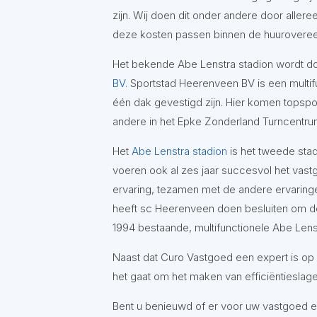
zijn. Wij doen dit onder andere door allere
deze kosten passen binnen de huurovereen
Het bekende Abe Lenstra stadion wordt do
BV.
Sportstad Heerenveen BV is een multif
één dak gevestigd zijn. Hier komen topsp
andere in het Epke Zonderland Turncentru
Het
Abe Lenstra stadion
is het tweede stad
voeren ook al zes jaar succesvol het vas
ervaring, tezamen met de andere ervaring
heeft sc Heerenveen doen besluiten om de 
1994 bestaande, multifunctionele Abe Lens
Naast dat Curo Vastgoed een expert is op h
het gaat om het maken van efficiëntieslag
Bent u benieuwd of er voor uw vastgoed eff