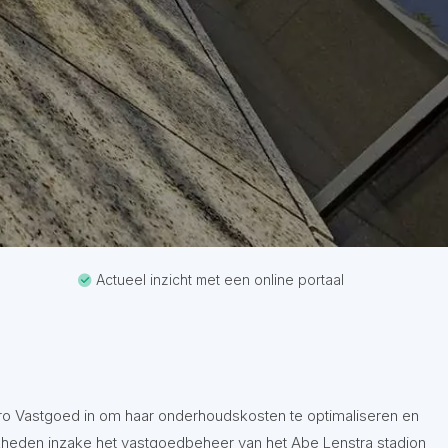
Actueel inzicht met een online portaal
ro Vastgoed in om haar onderhoudskosten te optimaliseren en
kheden inzake het vastgoedbeheer van het Abe Lenstra stadion