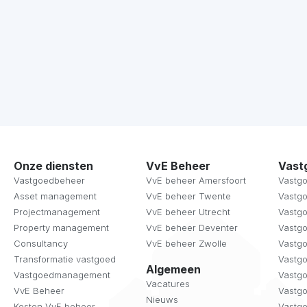
Onze diensten
VvE Beheer
Vast
Vastgoedbeheer
VvE beheer Amersfoort
Vastg
Asset management
VvE beheer Twente
Vastg
Projectmanagement
VvE beheer Utrecht
Vastg
Property management
VvE beheer Deventer
Vastg
Consultancy
VvE beheer Zwolle
Vastg
Transformatie vastgoed
Vastg
Algemeen
Vastgoedmanagement
Vastgo
Vacatures
VvE Beheer
Vastg
Nieuws
Kosten VvE beheer
Vastg