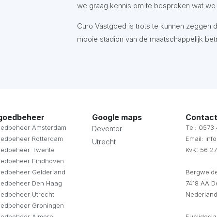
we graag kennis om te bespreken wat we
Curo Vastgoed is trots te kunnen zeggen 
mooie stadion van de maatschappelijk be
goedbeheer
Google maps
Contact
oedbeheer Amsterdam
Tel: 0573
Deventer
oedbeheer Rotterdam
Email: in
Utrecht
oedbeheer Twente
KvK: 56 27
oedbeheer Eindhoven
oedbeheer Gelderland
Bergweide
oedbeheer Den Haag
7418 AA D
edbeheer Utrecht
Nederlan
oedbeheer Groningen
oedbeheer Almere
Euclidesl