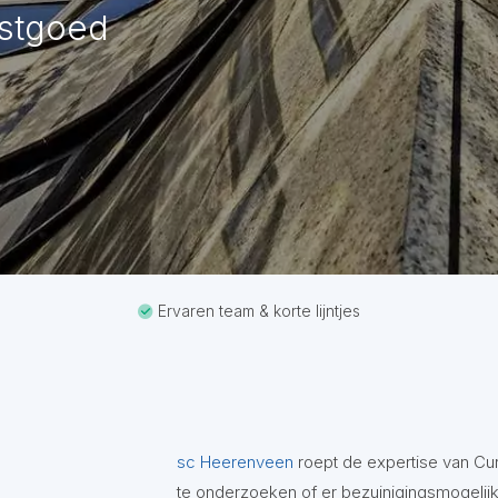
astgoed
Ervaren team & korte lijntjes
sc Heerenveen
roept de expertise van Cu
te onderzoeken of er bezuinigingsmogelij