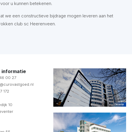
 voor u kunnen betekenen.
dat we een constructieve bijdrage mogen leveren aan het
trokken club sc Heerenveen.
 informatie
 46 00 27
fo@curovastgoed.nl
7 172
dijk 10
eventer
d
aan 55