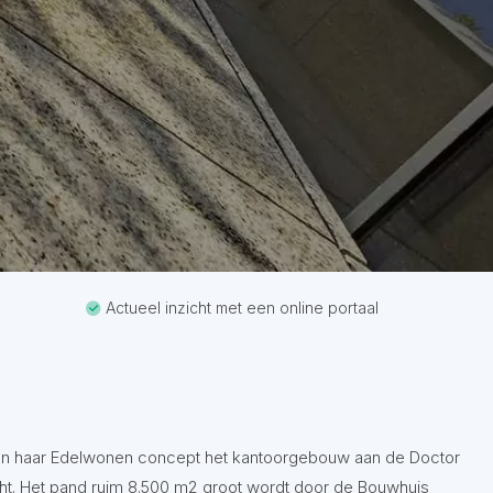
Actueel inzicht met een online portaal
van haar Edelwonen concept het kantoorgebouw aan de Doctor
ocht. Het pand ruim 8.500 m2 groot wordt door de Bouwhuis