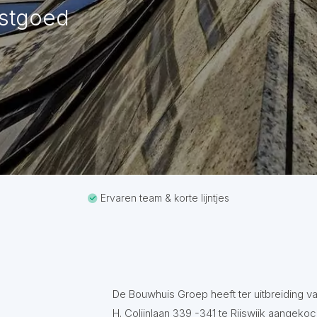
astgoed
Ervaren team & korte lijntjes
De Bouwhuis Groep heeft ter uitbreiding 
H. Colijnlaan 339 -341 te Rijswijk aangek