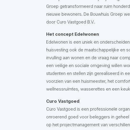
Groep getransformeerd naar ruim honderd 
nieuwe bewoners. De Bouwhuis Groep werd
door Curo Vastgoed B.V..
Het concept Edelwonen
Edelwonen is een uniek en onderscheiden
huisvesting ook de maatschappelijke en s
invulling aan wonen en de vraag naar com
een veilige en sociale omgeving willen w
studenten en stellen zijn gerealiseerd in e
voorzien van een huismeester, het comfort 
wellnessruimtes, wasserettes en een keuk
Curo Vastgoed
Curo Vastgoed is een professionele orga
onroerend goed voor beleggers in geheel N
op het projectmanagement van verschillend