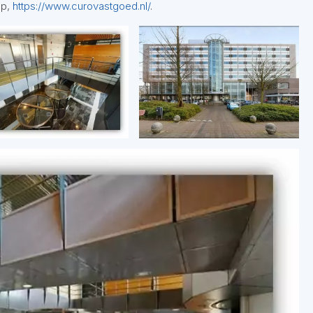
op,
https://www.curovastgoed.nl/
.