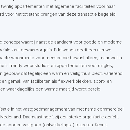
twintig appartementen met algemene faciliteiten voor haar
 voor het tot stand brengen van deze transactie begeleid
d concept waarbij naast de aandacht voor goede en moderne
ociale kant gewaarborgd is. Edelwonen geeft een nieuwe
pacte woonruimte voor mensen die bewust alleen, maar wel in
onen. Trendy woonstudio’s en appartementen voor singles,
en gebouw dat tegelijk een warm en veilig thuis biedt, variërend
en gemak van faciliteiten als flexwerkplekken, sport- en
en waar dagelijks een warme maaltijd wordt bereid.
nisatie in het vastgoedmanagement van met name commercieel
ederland. Daarnaast heeft zij een sterke organisatie gericht
e soorten vastgoed (ontwikkelings-) trajecten. Kennis