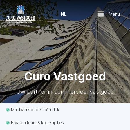
Menu
NL
Curo Vastgoed
Uw partner in commercieel vastgoed
Maatwerk onder één dak
Ervaren team & korte lijntjes