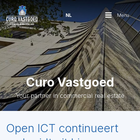
Menu
NL
Curo Vastgoed
Your partner in commercial real estate
Open ICT continueert